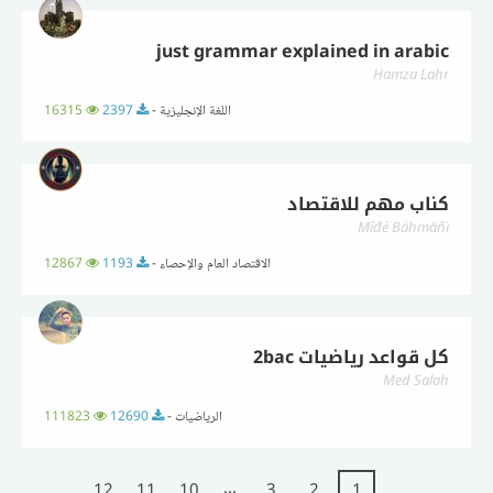
just grammar explained in arabic
Hamza Lahr
اللغة الإنجليزية -
2397
16315
كناب مهم للاقتصاد
Mîđé Bähmāňï
الاقتصاد العام والإحصاء -
1193
12867
كل قواعد رياضيات 2bac
Med Salah
الرياضيات -
12690
111823
...
12
11
10
3
2
1