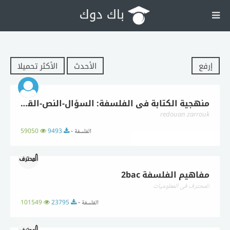
إرفع
الأحدث
الأكثر تحميلا
منهجية الكتابة في الفلسفة: السؤال-النص-القولة 'حميع الشعب'
redouan zarrouk
الفلسفة -
9493
59050
مفاهيم الفلسفة 2bac
المحترف في المعلوميات
الفلسفة -
23795
101549