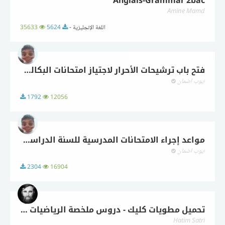
Anglais-Grammar 2bac
Amine Mamd
اللغة الإنجليزية -
5624
35633
فتح باب ترشيحات الأحرار لاجتياز امتحانات البكالورايا برسم دورة 2018
أيوب اضمان
1792
12056
مواعد إجراء الامتحانات المدرسية للسنة الدراسية 2017-2018
أيوب اضمان
2304
16904
تحميل مطويات كليك - دروس ملخصة الرياضيات للبكالوريا
Hatim Satri