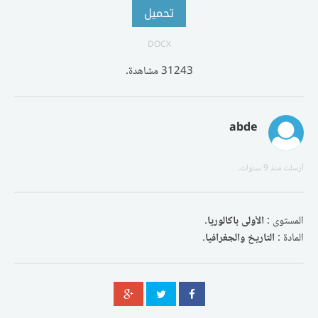
تحميل
DOCX
31243 مشاهدة.
abde
أرسلت
منذ 9 سنوات
.
المستوى :
الأولى باكالوريا
.
المادة :
التاريخ والجغرافيا
.