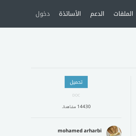
الملفات
الدعم
الأساتذة
دخول
تحميل
DOC
14430 مشاهدة.
mohamed arharbi