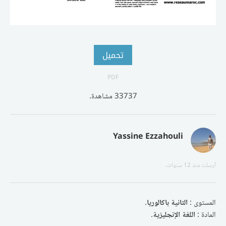
تحميل
PDF
33737 مشاهدة.
Yassine Ezzahouli
أرسلت
منذ 12 سنوات
.
المستوى :
الثانية باكالوريا
.
المادة :
اللغة الإنجليزية
.