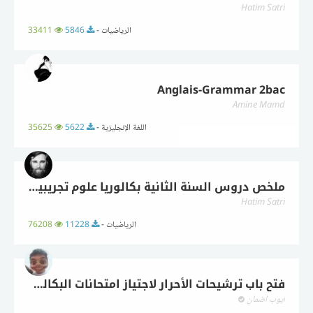
Hatim Satri
الرياضيات -
5846
33411
Anglais-Grammar 2bac
Amine Mamd
اللغة الإنجليزية -
5622
35625
ملخص دروس السنة الثانية بكالوريا علوم تجريبية .pdf
Hatim Satri
الرياضيات -
11228
76208
فتح باب ترشيحات الأحرار لاجتياز امتحانات البكالورايا برسم دورة 2018
أيوب اضمان