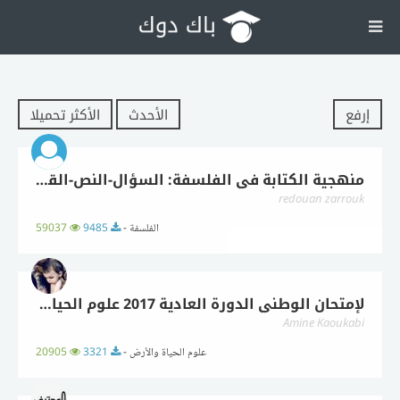
إرفع
الأحدث
الأكثر تحميلا
منهجية الكتابة في الفلسفة: السؤال-النص-القولة 'حميع الشعب'
redouan zarrouk
الفلسفة -
9485
59037
لإمتحان الوطني الدورة العادية 2017 علوم الحياة و الأرض مسلك علوم فيزيائية
Amine Kaoukabi
علوم الحياة والأرض -
3321
20905